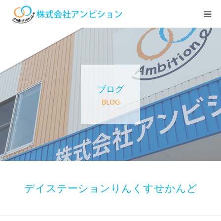
ホーム
アンビションについて
ブログ
サービス紹介
BLOG
デイステーション
居宅介護・訪問介護
快護ラボ知技心
デイステーションりんくすせかんど
求人情報