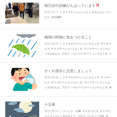
毎日歩行訓練がんばっています
info
2026.07.17
デイステーションりんくすせかんど
,
リハ
ビリ
,
水分補給
梅雨の時期に気をつけること
2022.06.27
ケアマネステーションりんくす
,
デイサー
ビス
,
デイステーションりんくす
,
デイステーションりん
くすせかんど
,
ブログ
,
ヘルパーステーションりんくす
,
リ
ハビリ
,
未分類
,
水分補給
,
活動
,
知技心
かくれ脱水に注意しましょう
2022.02.28
ケアマネステーションりんくす
,
デイサー
ビス
,
デイステーションりんくす
,
デイステーションりん
くすせかんど
,
ブログ
,
ヘルパーステーションりんくす
,
水
分補給
十五夜
2021.09.23
イベント・行事
,
デイサービス
,
デイステ
ーションりんくすせかんど
,
ブログ
,
リハビリ
,
日常
,
月
,