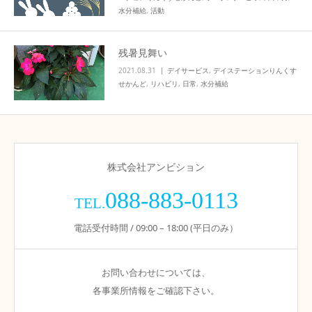
水分補給
,
活動
残暑見舞い
2021.08.31
デイサービス
,
デイステーションりんくす
せかんど
,
リハビリ
,
日常
,
水分補給
株式会社アンビション
088-883-0113
TEL.
電話受付時間 / 09:00 – 18:00 (平日のみ）
お問い合わせについては、
各事業所情報をご確認下さい。