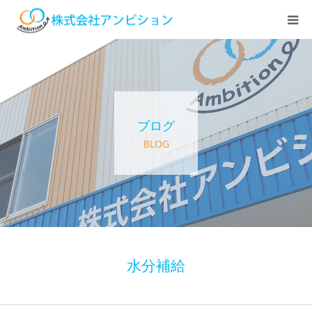
ホーム
アンビションについて
ブログ
サービス紹介
BLOG
デイステーション
居宅介護・訪問介護
快護ラボ知技心
水分補給
求人情報