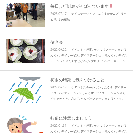
毎日歩行訓練がんばっています
info
2026.07.17
デイステーションりんくすせかんど
,
リハ
ビリ
,
水分補給
敬老会
2022.09.22
イベント・行事
,
ケアマネステーションり
んくす
,
デイサービス
,
デイステーションりんくす
,
デイス
テーションりんくすせかんど
,
ブログ
,
ヘルパーステーシ
ョンりんくす
,
リハビリ
,
活動
,
知技心
梅雨の時期に気をつけること
2022.06.27
ケアマネステーションりんくす
,
デイサー
ビス
,
デイステーションりんくす
,
デイステーションりん
くすせかんど
,
ブログ
,
ヘルパーステーションりんくす
,
リ
ハビリ
,
未分類
,
水分補給
,
活動
,
知技心
転倒に注意しましょう
2022.01.31
イベント・行事
,
ケアマネステーションり
んくす
,
デイサービス
,
デイステーションりんくす
,
デイス