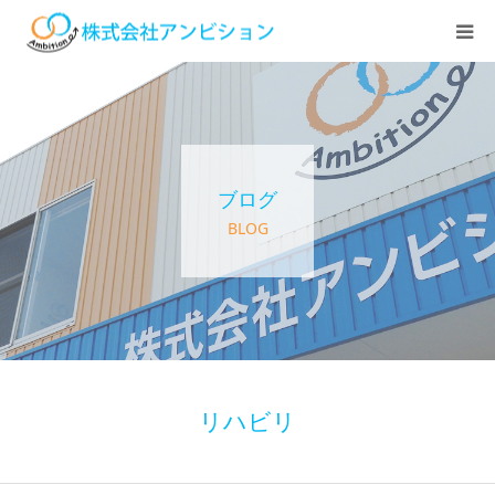
ホーム
アンビションについて
ブログ
サービス紹介
BLOG
デイステーション
居宅介護・訪問介護
快護ラボ知技心
リハビリ
求人情報