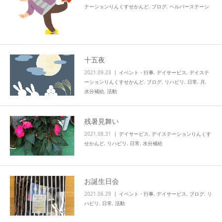
テーションりんくすせかんど
,
ブログ
,
ヘルパーステーシ
ョンりんくす
,
リハビリ
十五夜
2021.09.23
イベント・行事
,
デイサービス
,
デイステ
ーションりんくすせかんど
,
ブログ
,
リハビリ
,
日常
,
月
,
水分補給
,
活動
残暑見舞い
2021.08.31
デイサービス
,
デイステーションりんくす
せかんど
,
リハビリ
,
日常
,
水分補給
お誕生日会
2021.06.29
イベント・行事
,
デイサービス
,
ブログ
,
リ
ハビリ
,
日常
,
活動