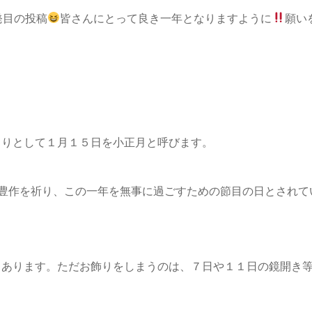
発目の投稿
皆さんにとって良き一年となりますように
願い
くりとして１月１５日を小正月と呼びます。
豊作を祈り、この一年を無事に過ごすための節目の日とされて
もあります。ただお飾りをしまうのは、７日や１１日の鏡開き