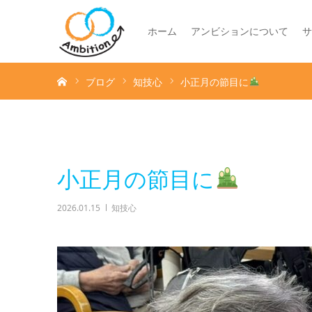
ホーム
アンビションについて
サ
ホーム
ブログ
知技心
小正月の節目に
小正月の節目に
2026.01.15
知技心