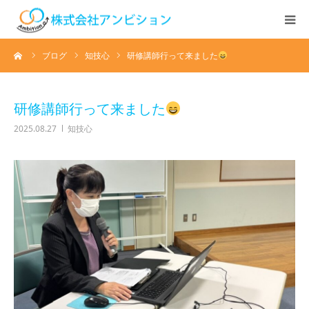
ーム
ブログ
知技心
研修講師行って来ました
ホーム
アンビションについて
研修講師行って来ました
2025.08.27
知技心
サービス紹介
デイステーション
居宅介護・訪問介護
快護ラボ知技心
求人情報